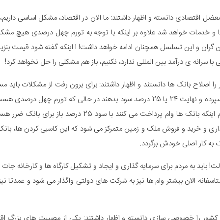
ل اقتصادی دانسته و اظهار داشتند: ما الان در اقتصاد، مشکل اساسی داریم، مش
ها و خدمات خواهد شد علاوه بر اینکه با توجه به تورم چهل درصدی هیچ مشکلی 
 گران و این تسلسل همچنان ادامه خواهد داشت! ا اینکه گفته شود قیمت بنزین ر
ا سرانه ی درآمد بین المللی ندارد، نکنیم، باز هم مشکلی را حل نخواهد کرد!
اصلاح بانک ها دانستند و اظهار داشتند: برای برون رفت از مشکلات باید مسئ
ایراد ماهوی دارند، اینکه پول از مردم بگیرند به عنوان سپرده و نهایت 24 یا 25 درصد سود 
مردم در پیش اینها کمتر نیز شده است! از آن طرف هم اینکه بانک 
اری و خرید و فروش ملک و زمین متمرکز می شود که این کاسبی کردن ها، بانک را 
انک به کار اصلی خودش برگردد.
 دولت! باید به مردم برای سرمایه گذاری و ایجاد و تشکیل کارگاه ها و کارخانه 
سفانه الان بیشتر وام ها نیز به شرکت های دولتی واگذار می شود و عمدتا نیز
کشور را خصوصی سازی دانسته و اظهار داشتند: یکی از مصیبت های بزرگ اق