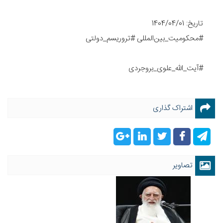
تاریخ: 1404/04/01
#محکومیت_بین‌المللی #تروریسم_دولتی
#آیت_الله_علوی_بروجردی
اشتراک گذاری
تصاویر