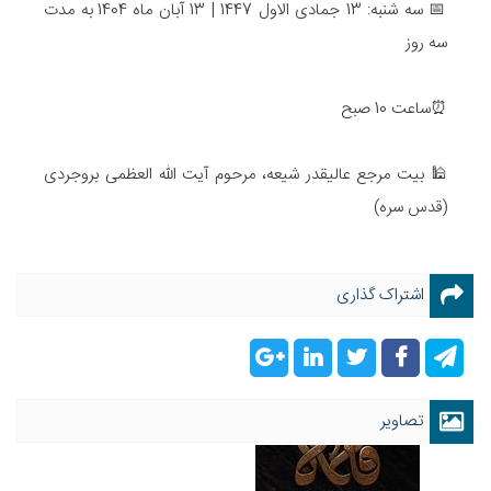
📅 سه شنبه: 13 جمادی الاول 1447 | 13 آبان ماه 1404 به مدت
سه روز
⏰ساعت 10 صبح
🕌 بیت مرجع عالیقدر شیعه، مرحوم آیت الله العظمی بروجردی
(قدس سره)
اشتراک گذاری
تصاویر