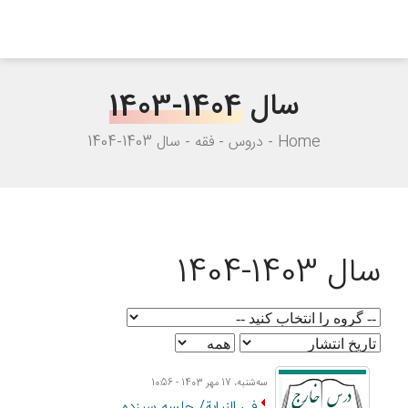
سال
1403-1404
Home
دروس
فقه
سال 1403-1404
سال 1403-1404
ﺳﻪشنبه، 17 مهر 1403 - 10:56
فی النیابة/ جلسه سیزده