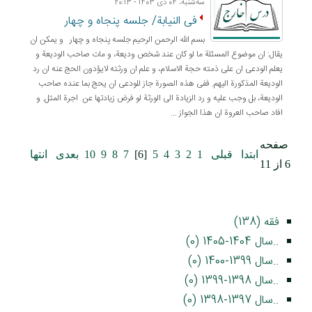
ﺳﻪشنبه، 04 دی 1403 - 20:13
فی النیابة/ جلسه پنجاه و چهار
بسم الله الرحمن الرحيم جلسه پنجاه و چهار و یمکن ان
یقال: ان موضوع المسئلة ما لو کان عند شخص ودیعة، و مات صاحب الودیعة و
یعلم الودعی ان علی ذمته حجة الاسلام، و علم ان ورثته لایؤدون الحج عنه ان رد
الودیعة المذکورة الیهم. ففی هذه الصورة جاز للودعی ان یحج بما عنده صاحب
الودیعة، بل وجب علیه و رد الزیادة الی الورثة لو فرض زیادتها عن اجرة المثل. و
افاد صاحب العروة ان هذا الجواز ...
صفحه
ابتدا
قبلی
1
2
3
4
5
[6]
7
8
9
10
بعدی
انتها
6 از 11
فقه (138)
..سال 1404-1405 (0)
..سال 1399-1400 (0)
..سال 1398-1399 (0)
..سال 1397-1398 (0)