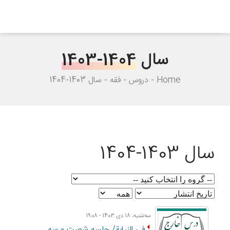
سال
1403-1404
Home
دروس
فقه
سال 1403-1404
سال 1403-1404
ﺳﻪشنبه، 18 دی 1403 - 19:08
فی النیابة/ جلسه شصت و سه