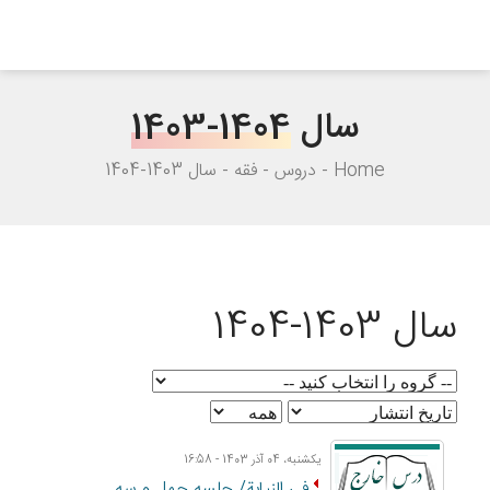
سال
1403-1404
Home
دروس
فقه
سال 1403-1404
سال 1403-1404
یکشنبه، 04 آذر 1403 - 16:58
فی النیابة/ جلسه چهل و سه