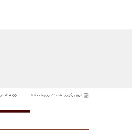
تاریخ بارگزاری: شنبه 27 اردیبهشت 1404
تعداد بازدید