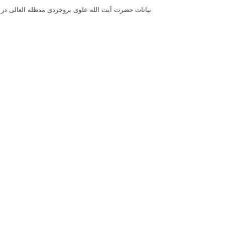
بیانات حضرت آیت الله علوی بروجردی مدظله العالی در درس خا