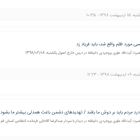
اردیبهشت 1398 - 10:35
سی مورد ظلم واقع شد، باید فریاد زد
رت آیت‌الله علوی بروجردی دام‌ظله در درس خارج اصول یکشنبه، 1398/02/08
ردیبهشت 1398 - 12:23
رد مردم باید بر دوش ما باشد / تهدیدهای دشمن باعث همدلی بیشتر ما بشود
ضرت آیت‌الله علوی بروجردی دام‌ظله در دیدار با سردار عبدالرضا آقاخانی فرمانده انتظامی استان قم