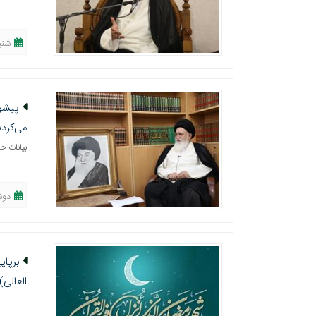
شنبه، 04 خرداد
پیشوا
می‌کردن
بیانات ح
دوشنبه، 30 ا
برپای
العالی)