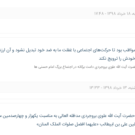
 1398 - 17:48
مواظب بود تا حرکت‌های اجتماعی با غفلت ما به ضد خود تبدیل نشود و آن ارزش‌ه
خودش را ترویج نکند
ضرت آیت الله علوی بروجردی دامت برکاته در اجتماع بزرگ امام حسنی ها
خرداد 1398 - 13:33
حضرت آیت الله علوی بروجردی مدظله العالی به مناسبت یکهزار و چهارصدمین سا
ین علی بن ابیطالب «علیهما افضل صلوات الملک المنان»