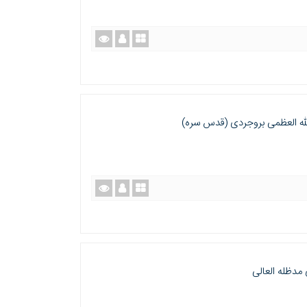
له العظمی بروجردی (قدس سره)
مدظله العالی