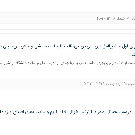
 1398 - 14:01
ی اول ما امیرالمؤمنین علی بن ابی‌طالب علیه‌السلام مشی و منش این‌چنینی دا
د
ضرت آیت‌الله علوی بروجردی دام‌ظله در دیدار با جمعی از اندیشمندان و اساتید دانشگاه از کشور آلم
ردیبهشت 1398 - 15:33
ی مراسم سخنرانی همراه با ترتیل خوانی قرآن کریم و قرائت دعای افتتاح ویژه م