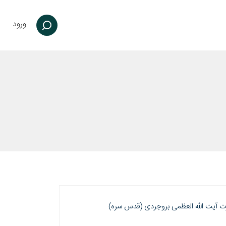
ورود
 آيت الله العظمی بروجردی (قدس سره)