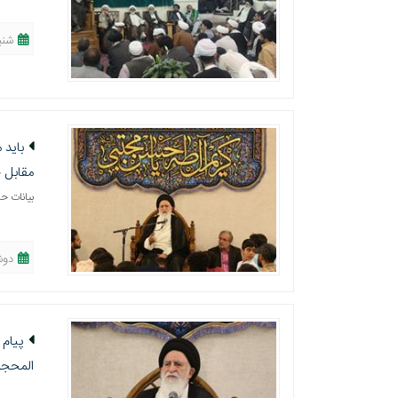
شنبه، 18 خرداد
باید 
مقابل 
بیانات ح
دوشنبه، 13 
پیام 
المحجل