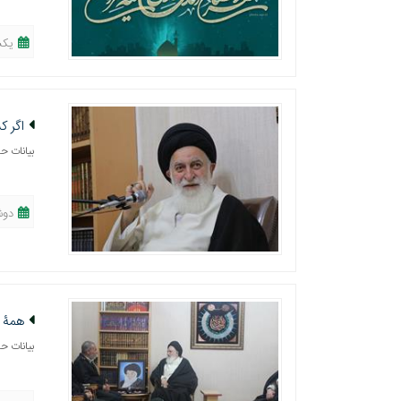
یکشنبه، 15 
اگر ک
بیانات حض
دوشنبه، 09 ا
همۀ د
بیانات ح