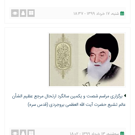
شنبه، 17 خرداد 1399 - 18:37
برگزاری مراسم شصت و یکمین سالگرد ارتحال مرجع عظيم الشأن
عالم تشيع حضرت آيت الله العظمی بروجردی (قدس سره)
ﺳﻪشنبه، 13 خرداد 1399 - 18:02